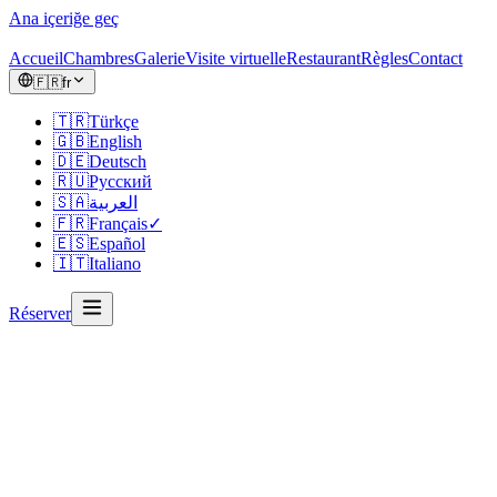
Ana içeriğe geç
Accueil
Chambres
Galerie
Visite virtuelle
Restaurant
Règles
Contact
🇫🇷
fr
🇹🇷
Türkçe
🇬🇧
English
🇩🇪
Deutsch
🇷🇺
Русский
🇸🇦
العربية
🇫🇷
Français
✓
🇪🇸
Español
🇮🇹
Italiano
Réserver