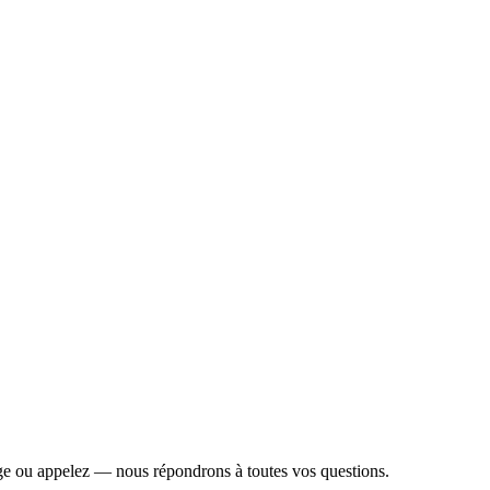
c vue sur la nature. (Sans piscine)
pratique. (Sans piscine)
e ou appelez — nous répondrons à toutes vos questions.