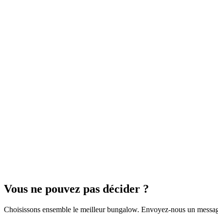
Lodge Beige 1+1
Simplicité élégante, vues sur la nature
Lodge standard 1+1 ; 85 m² d'espace de vie, bungalow indépendant ave
85
m²
5
Kişi
1
Yatak Odası
1
Banyo
Voir les détails
Cheminée
Brasero
Lodge Turquoise 1+1
Confort simple, pour les couples
Spacieux lodge 1+1 de 85 m² — pour ceux qui recherchent le confort 
85
m²
5
Kişi
1
Yatak Odası
1
Banyo
Voir les détails
Vous ne pouvez pas décider ?
Choisissons ensemble le meilleur bungalow. Envoyez-nous un messag