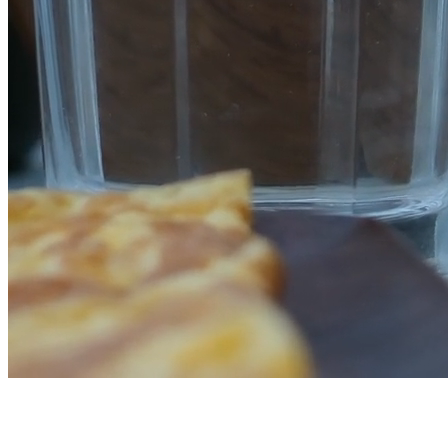
🫖
Sınırsız
Demli Çay