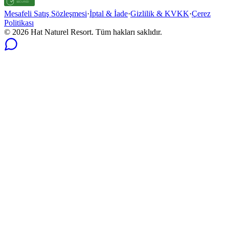
Mesafeli Satış Sözleşmesi
·
İptal & İade
·
Gizlilik & KVKK
·
Çerez
Politikası
© 2026 Hat Naturel Resort. Tüm hakları saklıdır.