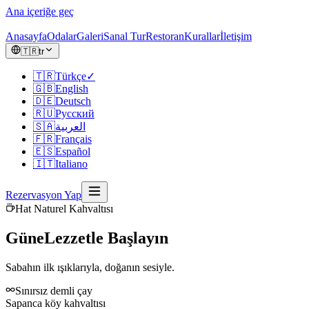
Ana içeriğe geç
Anasayfa
Odalar
Galeri
Sanal Tur
Restoran
Kurallar
İletişim
🇹🇷
tr
🇹🇷
Türkçe
✓
🇬🇧
English
🇩🇪
Deutsch
🇷🇺
Русский
🇸🇦
العربية
🇫🇷
Français
🇪🇸
Español
🇮🇹
Italiano
Rezervasyon Yap
Hat Naturel Kahvaltısı
Güne
Lezzetle Başlayın
Sabahın ilk ışıklarıyla, doğanın sesiyle.
Sınırsız demli çay
Sapanca köy kahvaltısı