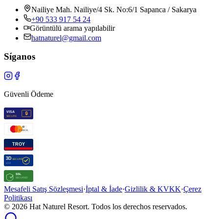
Nailiye Mah. Nailiye/4 Sk. No:6/1 Sapanca / Sakarya
+90 533 917 54 24
Görüntülü arama yapılabilir
hatnaturel@gmail.com
Síganos
Güvenli Ödeme
Mesafeli Satış Sözleşmesi
·
İptal & İade
·
Gizlilik & KVKK
·
Çerez
Politikası
© 2026 Hat Naturel Resort. Todos los derechos reservados.