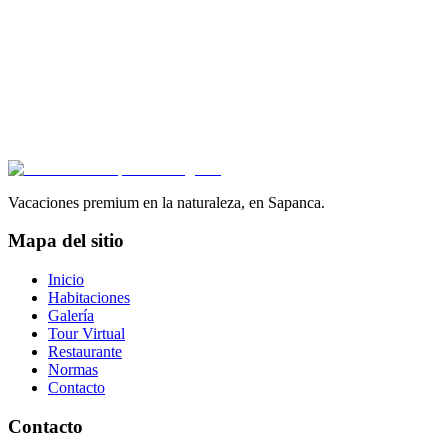
Comparte también
Trae tus recuerdos
a nuestro sitio
Envíanos una foto que tomaste en Hat Naturel por WhatsApp,
agrega una descripción, y la mostraremos en el sitio. Para todos los
que quieren descubrir el resort a través de los ojos de nuestros
huéspedes.
Compartir foto
Vacaciones premium en la naturaleza, en Sapanca.
Mapa del sitio
Inicio
Habitaciones
Galería
Tour Virtual
Restaurante
Normas
Contacto
Contacto