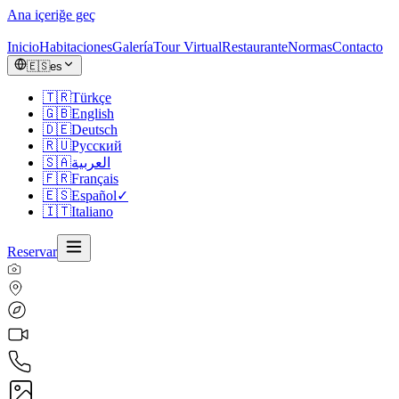
Ana içeriğe geç
Inicio
Habitaciones
Galería
Tour Virtual
Restaurante
Normas
Contacto
🇪🇸
es
🇹🇷
Türkçe
🇬🇧
English
🇩🇪
Deutsch
🇷🇺
Русский
🇸🇦
العربية
🇫🇷
Français
🇪🇸
Español
✓
🇮🇹
Italiano
Reservar