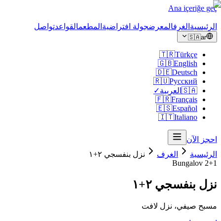
Ana içeriğe geç
الرئيسية
الغرف
المعرض
جولة افتراضية
المطعم
القواعد
تواصل
🇸🇦
ar
🇹🇷
Türkçe
🇬🇧
English
🇩🇪
Deutsch
🇷🇺
Русский
🇸🇦
العربية
✓
🇫🇷
Français
🇪🇸
Español
🇮🇹
Italiano
احجز الآن
الرئيسية
الغرف
نزل بنفسجي ٢+١
Bungalov
2+1
نزل بنفسجي ٢+١
مسبح صيفي، نزل لافت