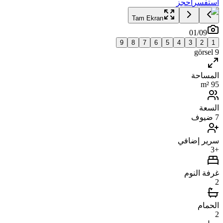
استفسر
احجز
Tam Ekran
01
/
09
9
8
7
6
5
4
3
2
1
görsel
9
المساحة
95 m²
السعة
7 ضيوف
سرير إضافي
+3
غرفة النوم
2
الحمام
2