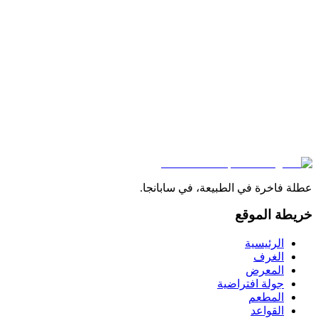
عرض التفاصيل
6
وحدات
مسبح مدفأ
جاكوزي
ساونا
حفرة نار
بنغل مثلث ١+١
مسبح مدفأ + جاكوزي + ساونا، مثلث مميز
من أكثر المباني شعبية — مسبح خاص مدفأ، ساونا وتصميم مثلث
مميز. ٦ وحدات متاحة.
5
Kişi
1
Yatak Odası
1
Banyo
m²
85
عرض التفاصيل
عطلة فاخرة في الطبيعة، في سابانجا.
خريطة الموقع
الرئيسية
الغرف
المعرض
جولة افتراضية
المطعم
القواعد