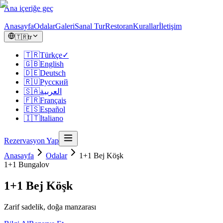
Ana içeriğe geç
Anasayfa
Odalar
Galeri
Sanal Tur
Restoran
Kurallar
İletişim
🇹🇷
tr
🇹🇷
Türkçe
✓
🇬🇧
English
🇩🇪
Deutsch
🇷🇺
Русский
🇸🇦
العربية
🇫🇷
Français
🇪🇸
Español
🇮🇹
Italiano
Rezervasyon Yap
Anasayfa
Odalar
1+1 Bej Köşk
1+1
Bungalov
1+1 Bej Köşk
Zarif sadelik, doğa manzarası