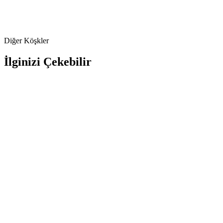
Diğer Köşkler
İlginizi Çekebilir
Şömine
Ateş Çukuru
1+1 Turkuaz Köşk
Sade konfor, çiftler için
85 m² genişliğinde ferah 1+1 köşk — pratik konfor arayanlara.
(Havuzsuz)
85
m²
5
Kişi
1
Yatak Odası
1
Banyo
Detayları Gör
6
Adet
Isıtmalı Havuz
Jakuzi
Sauna
Ateş Çukuru