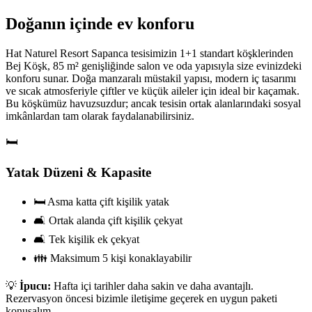
Doğanın içinde ev konforu
Hat Naturel Resort Sapanca tesisimizin 1+1 standart köşklerinden
Bej Köşk, 85 m² genişliğinde salon ve oda yapısıyla size evinizdeki
konforu sunar. Doğa manzaralı müstakil yapısı, modern iç tasarımı
ve sıcak atmosferiyle çiftler ve küçük aileler için ideal bir kaçamak.
Bu köşkümüz havuzsuzdur; ancak tesisin ortak alanlarındaki sosyal
imkânlardan tam olarak faydalanabilirsiniz.
🛏️
Yatak Düzeni & Kapasite
🛏️ Asma katta çift kişilik yatak
🛋️ Ortak alanda çift kişilik çekyat
🛋️ Tek kişilik ek çekyat
👪 Maksimum 5 kişi konaklayabilir
💡
İpucu:
Hafta içi tarihler daha sakin ve daha avantajlı.
Rezervasyon öncesi bizimle iletişime geçerek en uygun paketi
konuşalım.