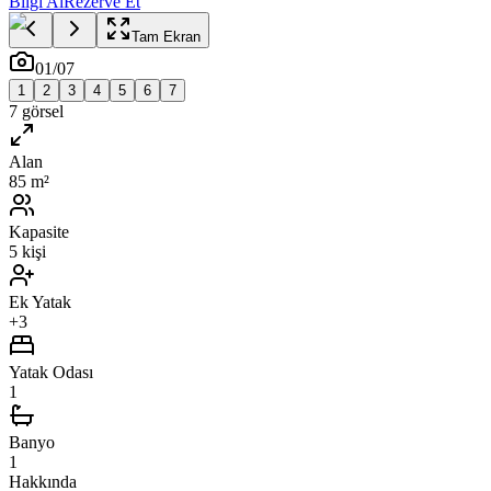
Bilgi Al
Rezerve Et
Tam Ekran
01
/
07
1
2
3
4
5
6
7
7
görsel
Alan
85 m²
Kapasite
5 kişi
Ek Yatak
+3
Yatak Odası
1
Banyo
1
Hakkında