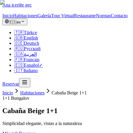
Ana içeriğe geç
Inicio
Habitaciones
Galería
Tour Virtual
Restaurante
Normas
Contacto
🇪🇸
es
🇹🇷
Türkçe
🇬🇧
English
🇩🇪
Deutsch
🇷🇺
Русский
🇸🇦
العربية
🇫🇷
Français
🇪🇸
Español
✓
🇮🇹
Italiano
Reservar
Inicio
Habitaciones
Cabaña Beige 1+1
1+1
Bungalov
Cabaña Beige 1+1
Simplicidad elegante, vistas a la naturaleza