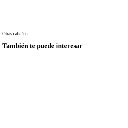
Otras cabañas
También te puede interesar
Chimenea
Hogar de fuego
Cabaña Turquesa 1+1
Confort sencillo, para parejas
Amplia cabaña 1+1 de 85 m² — para quienes buscan comodidad
práctica. (Sin piscina)
85
m²
5
Kişi
1
Yatak Odası
1
Banyo
Ver detalles