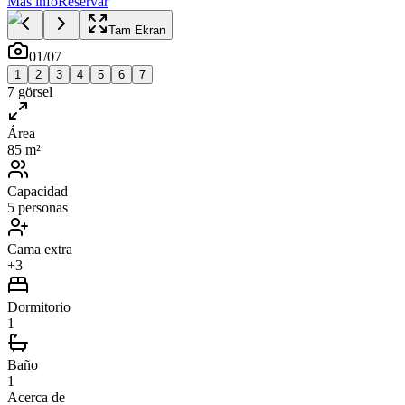
Más info
Reservar
Tam Ekran
01
/
07
1
2
3
4
5
6
7
7
görsel
Área
85 m²
Capacidad
5 personas
Cama extra
+3
Dormitorio
1
Baño
1
Acerca de