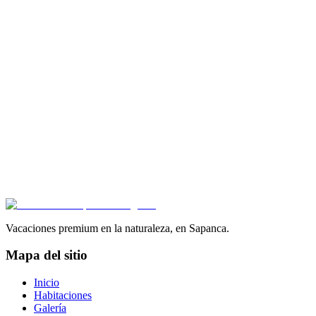
85
m²
5
Kişi
1
Yatak Odası
1
Banyo
Ver detalles
Piscina de refresco
Chimenea
Hogar de fuego
Cabaña Morada 2+1
Piscina de verano, cabaña llamativa
Distribución amplia 2+1 en 95 m² — cabaña familiar con piscina de
refresco privada.
95
m²
7
Kişi
2
Yatak Odası
2
Banyo
Ver detalles
Vacaciones premium en la naturaleza, en Sapanca.
Mapa del sitio
Inicio
Habitaciones
Galería