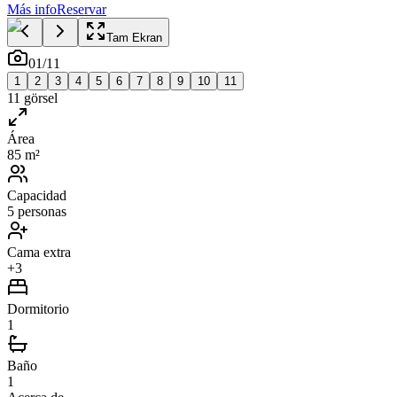
Más info
Reservar
Tam Ekran
01
/
11
1
2
3
4
5
6
7
8
9
10
11
11
görsel
Área
85 m²
Capacidad
5 personas
Cama extra
+3
Dormitorio
1
Baño
1