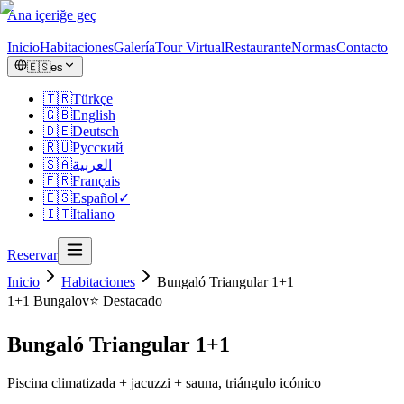
Ana içeriğe geç
Inicio
Habitaciones
Galería
Tour Virtual
Restaurante
Normas
Contacto
🇪🇸
es
🇹🇷
Türkçe
🇬🇧
English
🇩🇪
Deutsch
🇷🇺
Русский
🇸🇦
العربية
🇫🇷
Français
🇪🇸
Español
✓
🇮🇹
Italiano
Reservar
Inicio
Habitaciones
Bungaló Triangular 1+1
1+1
Bungalov
⭐ Destacado
Bungaló Triangular 1+1
Piscina climatizada + jacuzzi + sauna, triángulo icónico