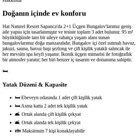
Hakkında
Doğanın içinde ev konforu
Hat Naturel Resort Sapanca'da 2+1 Üçgen Bungalov'larımız geniş
aile yapısı için tasarlanmıştır ve tesiste toplam 3 adet bulunur. 95 m²
büyüklüğünde tam bir aileye rahatça yaşam alanı sunan
bungalovlarımız doğa manzaralıdır. Bungalov içi özel ısıtmalı havuz,
jakuzi, sauna, havuz başı şezlong ve çift kişilik yataklı salıncak ile
her mevsim spa keyfi yaşanır. İkonik üçgen mimarisi ile fotoğraflık
bir atmosfer yaratır; her biri benzer iç tasarım ve donanıma sahiptir.
🛏️
Yatak Düzeni & Kapasite
🛏️ Ebeveyn odasında 1 adet çift kişilik yatak
🛏️ Asma katta 2 adet tek kişilik yatak
🛋️ Ortak alanda çift kişilik çekyat
🛋️ Ortak alanda tek kişilik çekyat
👪 Maksimum 7 kişi konaklayabilir