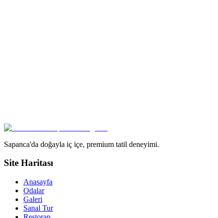
85
m²
5
Kişi
1
Yatak Odası
1
Banyo
Detayları Gör
6
Adet
Isıtmalı Havuz
Jakuzi
Sauna
Ateş Çukuru
1+1 Üçgen Bungalov
Isıtmalı havuz + jakuzi + sauna, ikonik üçgen
Tesisin en popüler yapılarından — özel ısıtmalı havuz, sauna ve
ikonik üçgen tasarım. Tesisimizde 6 adet bulunur.
85
m²
5
Kişi
1
Yatak Odası
1
Banyo
Detayları Gör
Sapanca'da doğayla iç içe, premium tatil deneyimi.
Site Haritası
Anasayfa
Odalar
Galeri
Sanal Tur
Restoran