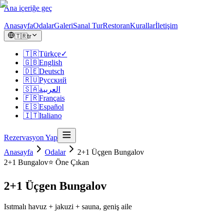
Ana içeriğe geç
Anasayfa
Odalar
Galeri
Sanal Tur
Restoran
Kurallar
İletişim
🇹🇷
tr
🇹🇷
Türkçe
✓
🇬🇧
English
🇩🇪
Deutsch
🇷🇺
Русский
🇸🇦
العربية
🇫🇷
Français
🇪🇸
Español
🇮🇹
Italiano
Rezervasyon Yap
Anasayfa
Odalar
2+1 Üçgen Bungalov
2+1
Bungalov
⭐ Öne Çıkan
2+1 Üçgen Bungalov
Isıtmalı havuz + jakuzi + sauna, geniş aile