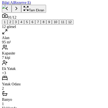
Bilgi Al
Rezerve Et
Tam Ekran
01
/
12
1
2
3
4
5
6
7
8
9
10
11
12
12
görsel
Alan
95 m²
Kapasite
7 kişi
Ek Yatak
+3
Yatak Odası
2
Banyo
1